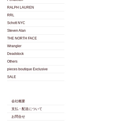
RALPH LAUREN
RRL
Schott NYC
Steven Alan
THE NORTH FACE
Wrangler
Deadstock
Others
pieces boutique Exclusive
SALE
会社概要
支払・配送について
お問合せ