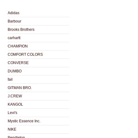
Adidas
Barbour
Brooks Brothers
carhartt
CHAMPION
COMFORT COLORS
CONVERSE
DUMBO
fail
GITMAN BRO.
J.CREW
KANGOL
Levi's
Mystic Essence Inc.
NIKE
Pendleton