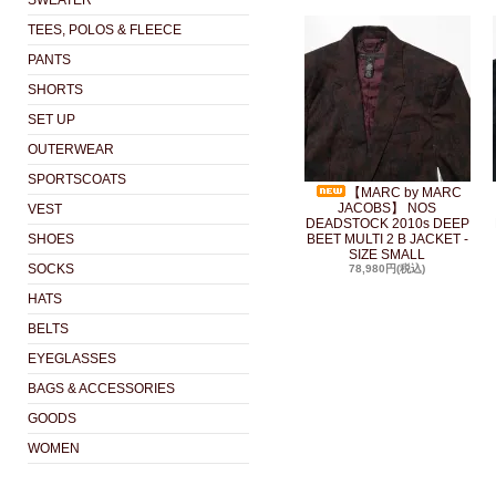
SWEATER
TEES, POLOS & FLEECE
PANTS
SHORTS
SET UP
OUTERWEAR
SPORTSCOATS
【MARC by MARC
JACOBS】 NOS
VEST
DEADSTOCK 2010s DEEP
SHOES
BEET MULTI 2 B JACKET -
SIZE SMALL
SOCKS
78,980円(税込)
HATS
BELTS
EYEGLASSES
BAGS & ACCESSORIES
GOODS
WOMEN