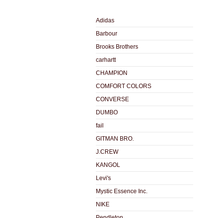
Adidas
Barbour
Brooks Brothers
carhartt
CHAMPION
COMFORT COLORS
CONVERSE
DUMBO
fail
GITMAN BRO.
J.CREW
KANGOL
Levi's
Mystic Essence Inc.
NIKE
Pendleton