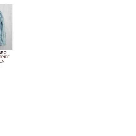
RO. -
TRIPE
EEN
)