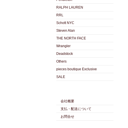
RALPH LAUREN
RRL
Schott NYC
Steven Alan
THE NORTH FACE
Wrangler
Deadstock
Others
pieces boutique Exclusive
SALE
会社概要
支払・配送について
お問合せ