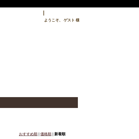
ようこそ、 ゲスト 様
おすすめ順
|
価格順
|
新着順