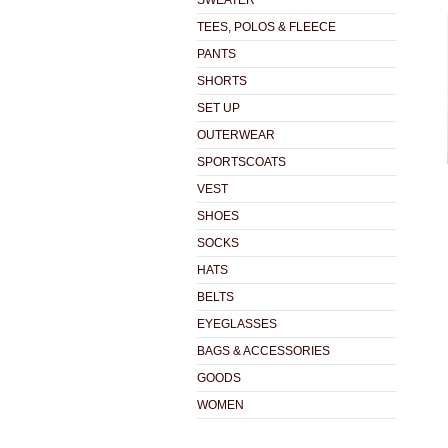
SWEATER
TEES, POLOS & FLEECE
PANTS
SHORTS
SET UP
OUTERWEAR
SPORTSCOATS
VEST
SHOES
SOCKS
HATS
BELTS
EYEGLASSES
BAGS & ACCESSORIES
GOODS
WOMEN