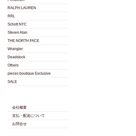
RALPH LAUREN
RRL
Schott NYC
Steven Alan
THE NORTH FACE
Wrangler
Deadstock
Others
pieces boutique Exclusive
SALE
会社概要
支払・配送について
お問合せ