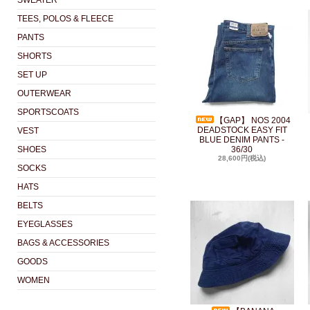
SWEATER
TEES, POLOS & FLEECE
PANTS
SHORTS
SET UP
OUTERWEAR
SPORTSCOATS
【GAP】 NOS 2004
DEADSTOCK EASY FIT
VEST
BLUE DENIM PANTS -
SHOES
36/30
28,600円(税込)
SOCKS
HATS
BELTS
EYEGLASSES
BAGS & ACCESSORIES
GOODS
WOMEN