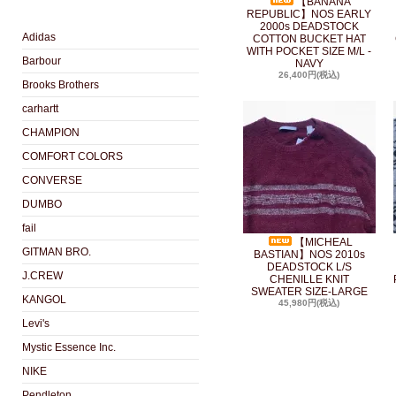
【BANANA
REPUBLIC】NOS EARLY
2000s DEADSTOCK
Adidas
COTTON BUCKET HAT
WITH POCKET SIZE M/L -
Barbour
NAVY
26,400円(税込)
Brooks Brothers
carhartt
CHAMPION
COMFORT COLORS
CONVERSE
DUMBO
fail
【MICHEAL
GITMAN BRO.
BASTIAN】NOS 2010s
DEADSTOCK L/S
J.CREW
CHENILLE KNIT
SWEATER SIZE-LARGE
KANGOL
45,980円(税込)
Levi's
Mystic Essence Inc.
NIKE
Pendleton