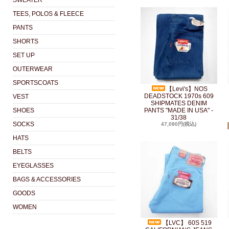
SWEATER
TEES, POLOS & FLEECE
PANTS
SHORTS
SET UP
OUTERWEAR
SPORTSCOATS
【Levi's】NOS
DEADSTOCK 1970s 609
VEST
SHIPMATES DENIM
SHOES
PANTS "MADE IN USA" -
31/38
SOCKS
47,080円(税込)
HATS
BELTS
EYEGLASSES
BAGS & ACCESSORIES
GOODS
WOMEN
【LVC】 60S 519