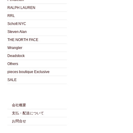
RALPH LAUREN
RRL
Schott NYC
Steven Alan
THE NORTH FACE
Wrangler
Deadstock
Others
pieces boutique Exclusive
SALE
会社概要
支払・配送について
お問合せ