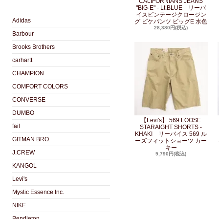
CALIFORNIANS JEANS
"BIG-E" - Lt.BLUE リーバ
イスビンテージクロージン
Adidas
グ ピケパンツ ビッグE 水色
28,380円(税込)
Barbour
Brooks Brothers
carhartt
CHAMPION
COMFORT COLORS
CONVERSE
DUMBO
【Levi's】 569 LOOSE
fail
STARAIGHT SHORTS -
KHAKI リーバイス 569 ル
GITMAN BRO.
ーズフィットショーツ カー
キー
J.CREW
9,790円(税込)
KANGOL
Levi's
Mystic Essence Inc.
NIKE
Pendleton