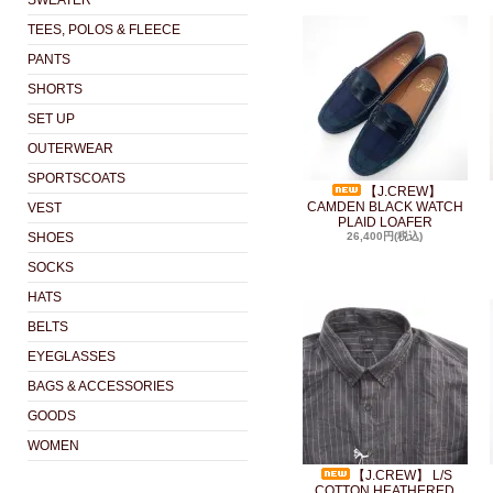
SWEATER
TEES, POLOS & FLEECE
PANTS
SHORTS
SET UP
OUTERWEAR
SPORTSCOATS
【J.CREW】
CAMDEN BLACK WATCH
VEST
PLAID LOAFER
SHOES
26,400円(税込)
SOCKS
HATS
BELTS
EYEGLASSES
BAGS & ACCESSORIES
GOODS
WOMEN
【J.CREW】 L/S
COTTON HEATHERED