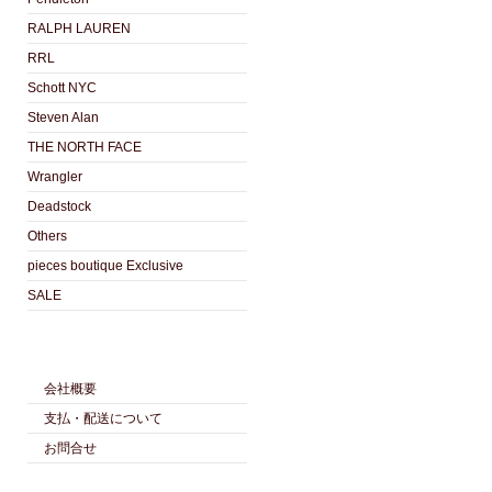
RALPH LAUREN
RRL
Schott NYC
Steven Alan
THE NORTH FACE
Wrangler
Deadstock
Others
pieces boutique Exclusive
SALE
会社概要
支払・配送について
お問合せ