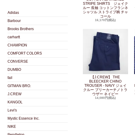
STRIPE SHIRTS ジェイク
ルー 長袖 コットンフランネ
シャツル ストライプ柄 チャ
Adidas
コール
16,170円(税込)
Barbour
Brooks Brothers
carhartt
CHAMPION
COMFORT COLORS
CONVERSE
DUMBO
【J.CREW】 THE
fail
BLEECKER CHINO
TROUSER - NAVY ジェイ
GITMAN BRO.
クルー ブリーカーチノトラ
J.CREW
ウザー ネイビー
14,080円(税込)
KANGOL
Levi's
Mystic Essence Inc.
NIKE
Pendleton