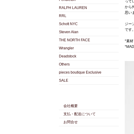
って
から
RALPH LAUREN
思い
RRL
Schott NYC
ジー
です
Steven Alan
THE NORTH FACE
*素材：
*MAD
Wrangler
Deadstock
Others
pieces boutique Exclusive
SALE
会社概要
支払・配送について
お問合せ