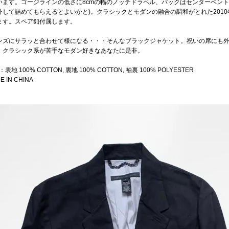
います。ゴージラインの低さに8cmの幅のノッチドラペル、バックはセンターベント
外して詰めてもらえるとよいかと)。クラシックとモダンの融合の調和がとれた201
ます。スペア釦付属します。
ンズにサラッと合わせて様になる・・・そんなブラックジャケット。祝いの席にも
。クラシック系が苦手なモダン好きなあなたに是非。
表地 100% COTTON, 裏地 100% COTTON, 袖裏 100% POLYESTER
E IN CHINA