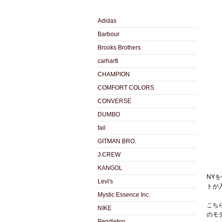
Adidas
Barbour
Brooks Brothers
carhartt
CHAMPION
COMFORT COLORS
CONVERSE
DUMBO
fail
GITMAN BRO.
J.CREW
KANGOL
NY
Levi's
トが
Mystic Essence Inc.
こち
NIKE
のモ
Pendleton