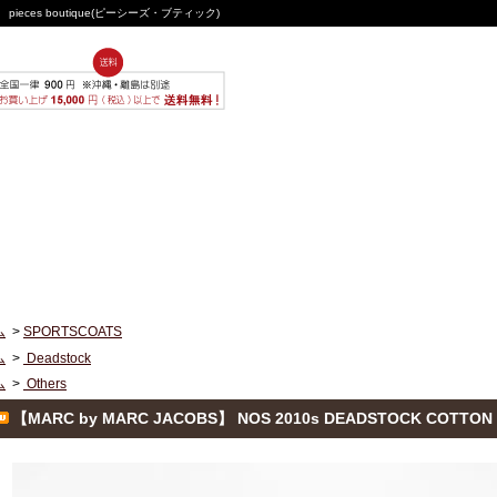
ces boutique(ピーシーズ・ブティック)
ム
>
SPORTSCOATS
ム
>
Deadstock
ム
>
Others
【MARC by MARC JACOBS】 NOS 2010s DEADSTOCK COTTON 