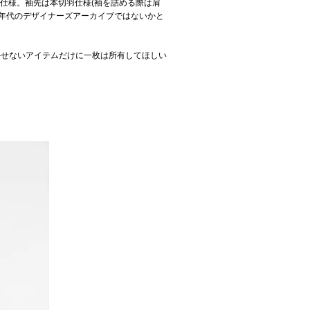
仕様。袖先は本切羽仕様(袖を詰める際は肩
0年代のデザイナーズアーカイブではないかと
外せないアイテムだけに一枚は所有してほしい