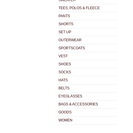
SWEATER
TEES, POLOS & FLEECE
PANTS
SHORTS
SET UP
OUTERWEAR
SPORTSCOATS
VEST
SHOES
SOCKS
HATS
BELTS
EYEGLASSES
BAGS & ACCESSORIES
GOODS
WOMEN