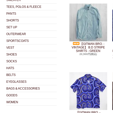
SWEATER
TEES, POLOS & FLEECE
PANTS
SHORTS
SET UP
OUTERWEAR
SPORTSCOATS
【GITMAN BRO. -
VINTAGE】 B.D STRIPE
VEST
SHIRTS - GREEN
SHOES
20,900円(税込)
SOCKS
HATS
BELTS
EYEGLASSES
BAGS & ACCESSORIES
GOODS
WOMEN
【GITMAN BRO. -