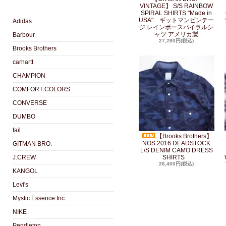
VINTAGE】 S/S RAINBOW
SPIRAL SHIRTS "Made in
USA" ギットマンビンテー
Adidas
ジ レインボースパイラルシ
ャツ アメリカ製
Barbour
27,280円(税込)
Brooks Brothers
carhartt
CHAMPION
COMFORT COLORS
CONVERSE
DUMBO
fail
【Brooks Brothers】
NOS 2016 DEADSTOCK
GITMAN BRO.
L/S DENIM CAMO DRESS
J.CREW
SHIRTS
26,400円(税込)
KANGOL
Levi's
Mystic Essence Inc.
NIKE
Pendleton