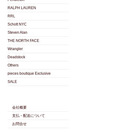
RALPH LAUREN
RRL
Schott NYC
Steven Alan
THE NORTH FACE
Wrangler
Deadstock
Others
pieces boutique Exclusive
SALE
会社概要
支払・配送について
お問合せ