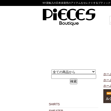
NY直輸入の日本未発売のアイテムをセレクトするブティック pie
ホー
ホー
検索
ホー
ル
SHIRTS