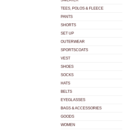
SWEATER
TEES, POLOS & FLEECE
PANTS
SHORTS
SET UP
OUTERWEAR
SPORTSCOATS
VEST
SHOES
SOCKS
HATS
BELTS
EYEGLASSES
BAGS & ACCESSORIES
GOODS
WOMEN