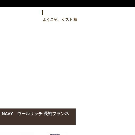
ようこそ、 ゲスト 様
 USA" - NAVY ウールリッチ 長袖フランネ