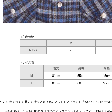
□ 在庫状況
M
NAVY
○
□ サイズ表
着丈
身幅
肩幅
M
81cm
55cm
45cm
L
81cm
60cm
46cm
から180年を超える歴史を持つアメリカのアウトドアブランド『WOOLRICH(ウー
ルリッチの名品、こちらは80年代後期のライトフランネルシャツです。USらしい