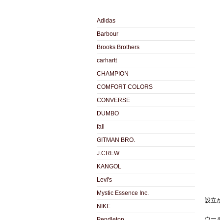
Adidas
Barbour
Brooks Brothers
carhartt
CHAMPION
COMFORT COLORS
CONVERSE
DUMBO
fail
GITMAN BRO.
J.CREW
KANGOL
Levi's
Mystic Essence Inc.
設立
NIKE
ウー
Pendleton