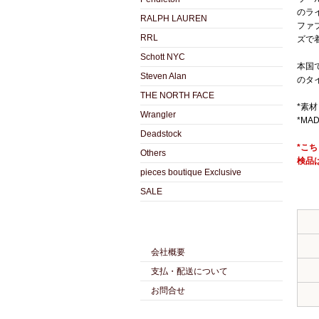
のラ
RALPH LAUREN
ファ
RRL
ズで
Schott NYC
本国
Steven Alan
のタ
THE NORTH FACE
*素材
Wrangler
*MAD
Deadstock
*こ
Others
検品
pieces boutique Exclusive
SALE
会社概要
支払・配送について
お問合せ