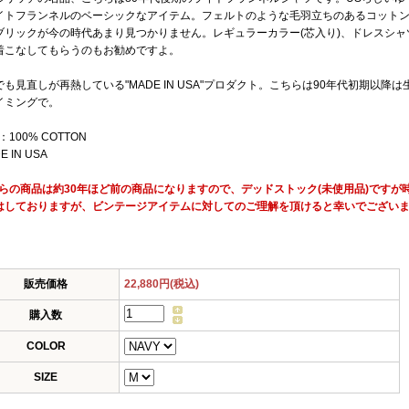
イトフランネルのベーシックなアイテム。フェルトのような毛羽立ちのあるコット
ブリックが今の時代あまり見つかりません。レギュラーカラー(芯入り)、ドレスシ
着こなしてもらうのもお勧めですよ。
でも見直しが再熱している"MADE IN USA"プロダクト。こちらは90年代初期以
イミングで。
：100% COTTON
E IN USA
ちらの商品は約30年ほど前の商品になりますので、デッドストック(未使用品)です
はしておりますが、ビンテージアイテムに対してのご理解を頂けると幸いでござい
販売価格
22,880円(税込)
購入数
COLOR
SIZE