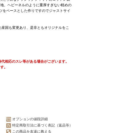
ン地、ヘビーネルのように重厚すぎない軽めの
ャツをベースとした作りですのでジャストサイ
降は生産国も変更あり、是非ともオリジナルをこ
が時代相応のスレ等がある場合がございます。
ます。
オプションの値段詳細
特定商取引法に基づく表記（返品等）
この商品を友達に教える