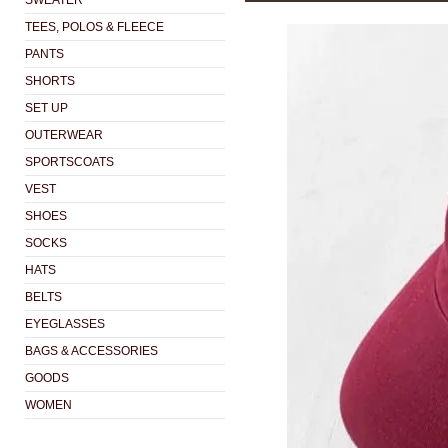
SWEATER
TEES, POLOS & FLEECE
PANTS
SHORTS
SET UP
OUTERWEAR
SPORTSCOATS
VEST
SHOES
SOCKS
HATS
BELTS
EYEGLASSES
BAGS & ACCESSORIES
GOODS
WOMEN