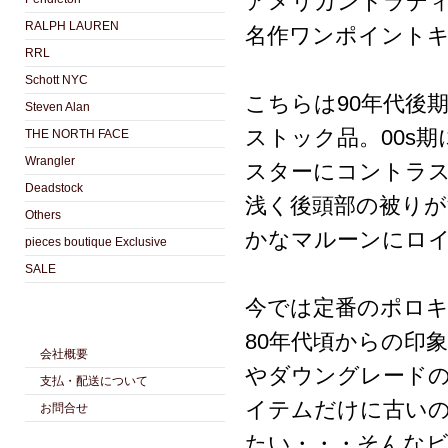
アメリカントラディシ
RALPH LAUREN
名作ワンポイント
RRL
Schott NYC
こちらは90年代後
Steven Alan
ストック品。00s
THE NORTH FACE
Wrangler
スターにコントラ
Deadstock
浅く後頭部の被り
Others
かなマルーンにロ
pieces boutique Exclusive
SALE
今では定番のポロ
80年代頃からの印
会社概要
やダウングレード
支払・配送について
イテムだけに古いの
お問合せ
たい・・・そんな