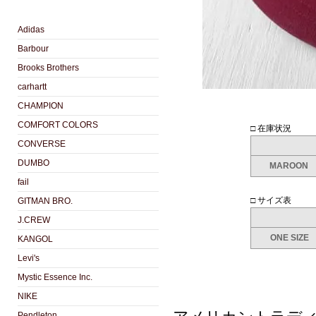
Adidas
Barbour
Brooks Brothers
carhartt
CHAMPION
COMFORT COLORS
□ 在庫状況
CONVERSE
DUMBO
MAROON
fail
□ サイズ表
GITMAN BRO.
J.CREW
ONE SIZE
KANGOL
Levi's
Mystic Essence Inc.
NIKE
Pendleton