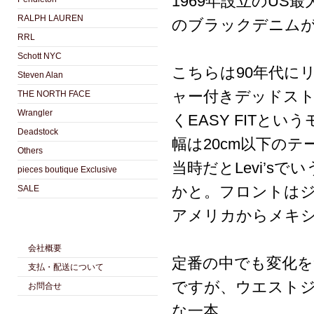
1969年設立のUS
RALPH LAUREN
のブラックデニム
RRL
Schott NYC
こちらは90年代に
Steven Alan
ャー付きデッドスト
THE NORTH FACE
Wrangler
くEASY FIT
Deadstock
幅は20cm以下の
Others
当時だとLevi’s
pieces boutique Exclusive
かと。フロントは
SALE
アメリカからメキ
会社概要
定番の中でも変化
支払・配送について
ですが、ウエスト
お問合せ
な一本。