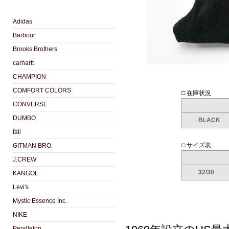
Adidas
Barbour
Brooks Brothers
carhartt
CHAMPION
COMFORT COLORS
□ 在庫状況
CONVERSE
DUMBO
BLACK
fail
□ サイズ表
GITMAN BRO.
J.CREW
32/30
KANGOL
Levi's
Mystic Essence Inc.
NIKE
Pendleton