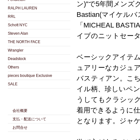
ン)"で5年間メンズ
RALPH LAUREN
Bastian(マイ
RRL
「MICHEAL BA
Schott NYC
Steven Alan
イブのニットセー
THE NORTH FACE
Wrangler
ベーシックアイテ
Deadstock
ュアリーなカジュア
Others
pieces boutique Exclusive
バスティアン。こ
SALE
イル柄、珍しいペ
うしてもクラシッ
着用できるように
会社概要
支払・配送について
となります。ジャ
お問合せ