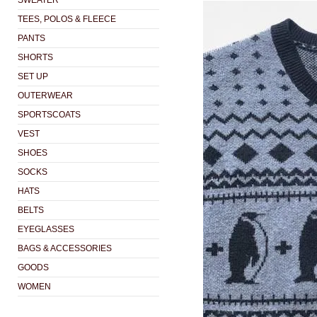
SWEATER
TEES, POLOS & FLEECE
PANTS
SHORTS
SET UP
OUTERWEAR
SPORTSCOATS
VEST
SHOES
SOCKS
HATS
BELTS
EYEGLASSES
BAGS & ACCESSORIES
GOODS
WOMEN