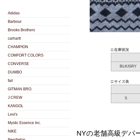
Adidas
Barbour
Brooks Brothers
carhartt
CHAMPION
□ 在庫状況
COMFORT COLORS
CONVERSE
BLK/GRY
DUMBO
fail
□ サイズ表
GITMAN BRO.
J.CREW
S
KANGOL
Levi's
Mystic Essence Inc.
NIKE
NYの老舗高級デパート
Pendleton