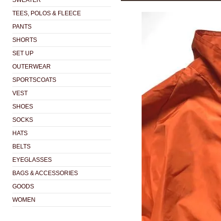
SWEATER
TEES, POLOS & FLEECE
PANTS
SHORTS
SET UP
OUTERWEAR
SPORTSCOATS
VEST
SHOES
SOCKS
HATS
BELTS
EYEGLASSES
BAGS & ACCESSORIES
GOODS
WOMEN