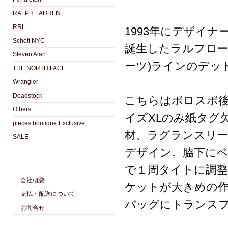
RALPH LAUREN
RRL
1993年にデザイナー
Schott NYC
誕生したラルフローレ
Steven Alan
ーツ)ラインのデッ
THE NORTH FACE
Wrangler
Deadstock
こちらはポロスポ後
Others
イズXLのみ紙タグ
pieces boutique Exclusive
材、ラグランスリ
SALE
デザイン。脇下に
で１周タイトに調整
会社概要
ケットが大きめの
支払・配送について
バッグにトランス
お問合せ