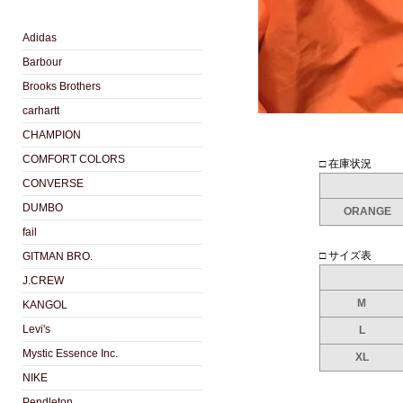
Adidas
Barbour
Brooks Brothers
carhartt
CHAMPION
COMFORT COLORS
□ 在庫状況
CONVERSE
DUMBO
ORANGE
fail
□ サイズ表
GITMAN BRO.
J.CREW
M
KANGOL
Levi's
L
Mystic Essence Inc.
XL
NIKE
Pendleton