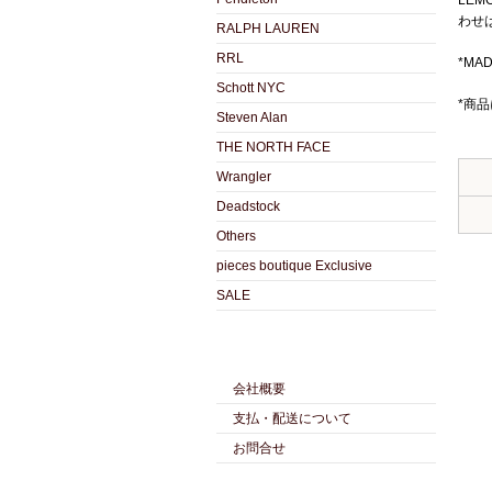
LE
わせ
RALPH LAUREN
RRL
*MAD
Schott NYC
*商
Steven Alan
THE NORTH FACE
Wrangler
Deadstock
Others
pieces boutique Exclusive
SALE
会社概要
支払・配送について
お問合せ