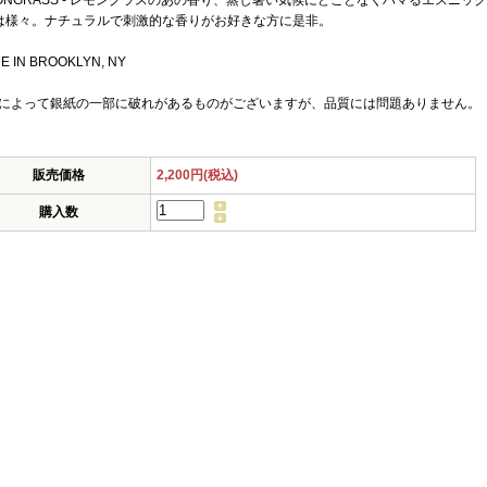
MONGRASS - レモングラスのあの香り、蒸し暑い気候にどことなくハマるエスニ
は様々。ナチュラルで刺激的な香りがお好きな方に是非。
E IN BROOKLYN, NY
品によって銀紙の一部に破れがあるものがございますが、品質には問題ありません。
販売価格
2,200円(税込)
購入数