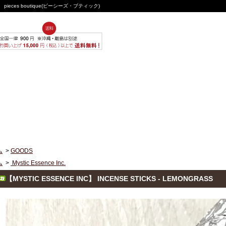
ces boutique(ピーシーズ・ブティック)
ム
>
GOODS
ム
>
Mystic Essence Inc.
【MYSTIC ESSENCE INC】 INCENSE STICKS - LEMONGRASS