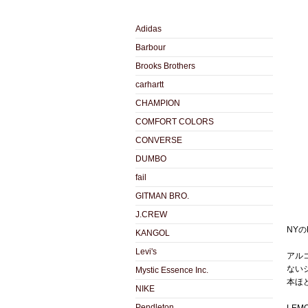
Adidas
Barbour
Brooks Brothers
carhartt
CHAMPION
COMFORT COLORS
CONVERSE
DUMBO
fail
GITMAN BRO.
J.CREW
NYの
KANGOL
Levi's
アル
ない
Mystic Essence Inc.
本ほ
NIKE
Pendleton