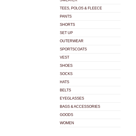
SWEATER
TEES, POLOS & FLEECE
PANTS
SHORTS
SET UP
OUTERWEAR
SPORTSCOATS
VEST
SHOES
SOCKS
HATS
BELTS
EYEGLASSES
BAGS & ACCESSORIES
GOODS
WOMEN