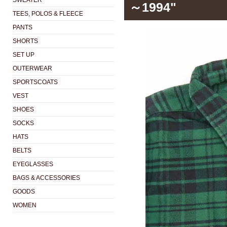
SWEATER
～1994"
TEES, POLOS & FLEECE
PANTS
SHORTS
SET UP
OUTERWEAR
SPORTSCOATS
VEST
SHOES
SOCKS
HATS
BELTS
EYEGLASSES
BAGS & ACCESSORIES
GOODS
WOMEN