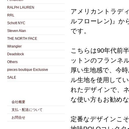
RALPH LAUREN
アメリカントラディシ
RRL
ルフローレン)』か
Schott NYC
です。
Steven Alan
THE NORTH FACE
Wrangler
こちらは90年代前
Deadstock
ットンのフランネル
Others
厚い生地感で、今
pieces boutique Exclusive
SALE
ル生地を使用して
れたデザインで、ネ
な使い方もお勧め
会社概要
支払・配送について
お問合せ
定番なデザインこ
地味POLOコレク