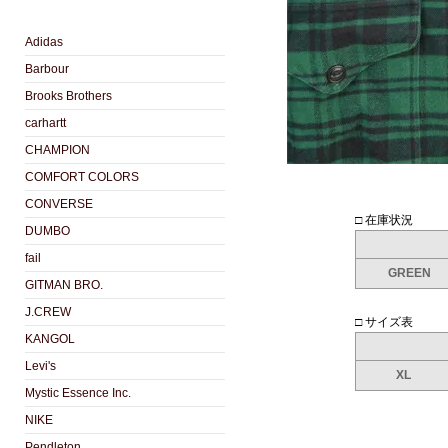
Adidas
Barbour
Brooks Brothers
carhartt
CHAMPION
COMFORT COLORS
CONVERSE
□ 在庫状況
DUMBO
fail
GREEN
GITMAN BRO.
J.CREW
□ サイズ表
KANGOL
Levi's
XL
Mystic Essence Inc.
NIKE
Pendleton