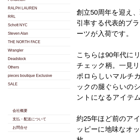
RALPH LAUREN
創立50周年を迎え
RRL
引率する代表的ブラン
Schott NYC
ーツが入荷です。
Steven Alan
THE NORTH FACE
Wrangler
こちらは90年代にリ
Deadstock
チェック柄。一見
Others
ポロらしいマルチカ
pieces boutique Exclusive
SALE
ックの腿ぐらいの
ントになるアイテ
会社概要
約25年ほど前のア
支払・配送について
お問合せ
ッピーに地味なオ
枚。