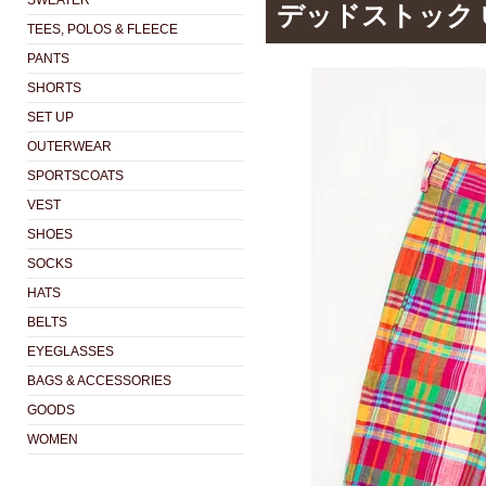
SWEATER
デッドストック 
TEES, POLOS & FLEECE
PANTS
SHORTS
SET UP
OUTERWEAR
SPORTSCOATS
VEST
SHOES
SOCKS
HATS
BELTS
EYEGLASSES
BAGS & ACCESSORIES
GOODS
WOMEN