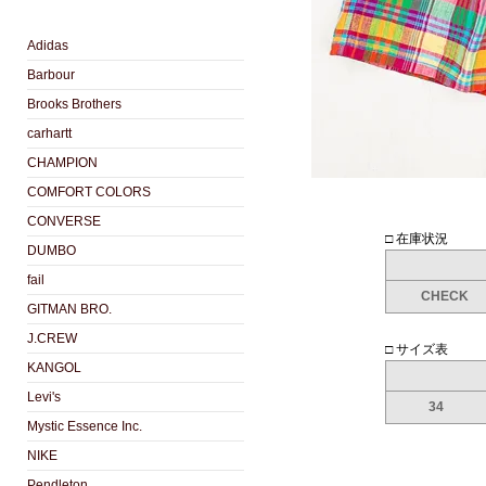
Adidas
Barbour
Brooks Brothers
carhartt
CHAMPION
COMFORT COLORS
CONVERSE
□ 在庫状況
DUMBO
fail
CHECK
GITMAN BRO.
J.CREW
□ サイズ表
KANGOL
Levi's
34
Mystic Essence Inc.
NIKE
Pendleton