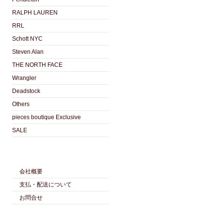
RALPH LAUREN
RRL
Schott NYC
Steven Alan
THE NORTH FACE
Wrangler
Deadstock
Others
pieces boutique Exclusive
SALE
会社概要
支払・配送について
お問合せ