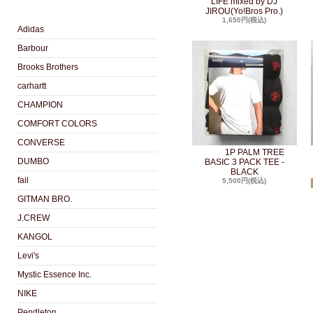
LIFE mixed by DJ
JIROU(Yo!Bros Pro.)
1,650円(税込)
Adidas
Barbour
Brooks Brothers
carhartt
CHAMPION
COMFORT COLORS
CONVERSE
1P PALM TREE
DUMBO
BASIC 3 PACK TEE -
BLACK
fail
5,500円(税込)
GITMAN BRO.
J.CREW
KANGOL
Levi's
Mystic Essence Inc.
NIKE
Pendleton