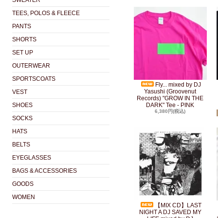
SWEATER
TEES, POLOS & FLEECE
PANTS
SHORTS
SET UP
OUTERWEAR
SPORTSCOATS
Fly... mixed by DJ
Yasushi (Groovenut
VEST
Records) "GROW IN THE
SHOES
DARK" Tee - PINK
6,380円(税込)
SOCKS
HATS
BELTS
EYEGLASSES
BAGS & ACCESSORIES
GOODS
WOMEN
【MIX CD】LAST
NIGHT A DJ SAVED MY