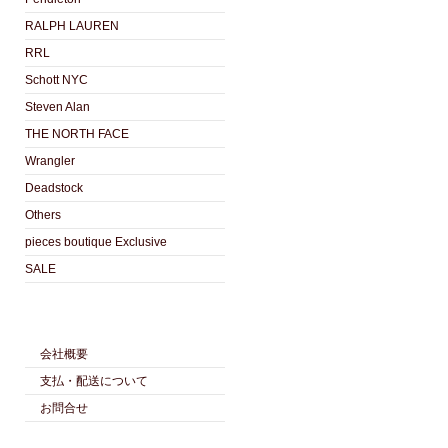
RALPH LAUREN
RRL
Schott NYC
Steven Alan
THE NORTH FACE
Wrangler
Deadstock
Others
pieces boutique Exclusive
SALE
会社概要
支払・配送について
お問合せ