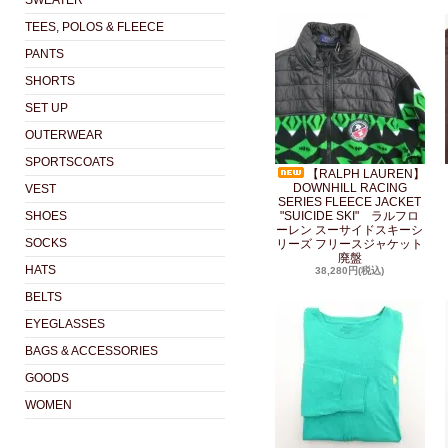
SWEATER
TEES, POLOS & FLEECE
PANTS
SHORTS
SET UP
OUTERWEAR
SPORTSCOATS
【RALPH LAUREN】
DOWNHILL RACING
VEST
SERIES FLEECE JACKET
SHOES
"SUICIDE SKI" ラルフロ
ーレン スーサイドスキーシ
SOCKS
リーズ フリースジャケット
廃盤
HATS
38,280円(税込)
BELTS
EYEGLASSES
BAGS & ACCESSORIES
GOODS
WOMEN