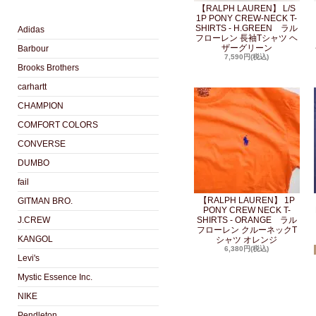
【RALPH LAUREN】 L/S
1P PONY CREW-NECK T-
SHIRTS - H.GREEN ラル
Adidas
フローレン 長袖Tシャツ ヘ
ザーグリーン
Barbour
7,590円(税込)
Brooks Brothers
carhartt
CHAMPION
COMFORT COLORS
CONVERSE
DUMBO
fail
【RALPH LAUREN】 1P
GITMAN BRO.
PONY CREW NECK T-
J.CREW
SHIRTS - ORANGE ラル
フローレン クルーネックT
KANGOL
シャツ オレンジ
6,380円(税込)
Levi's
Mystic Essence Inc.
NIKE
Pendleton