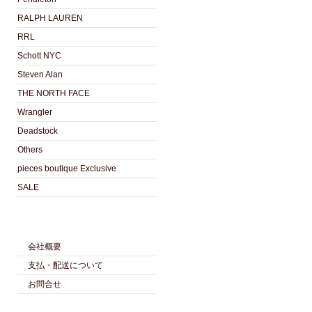
RALPH LAUREN
RRL
Schott NYC
Steven Alan
THE NORTH FACE
Wrangler
Deadstock
Others
pieces boutique Exclusive
SALE
会社概要
支払・配送について
お問合せ