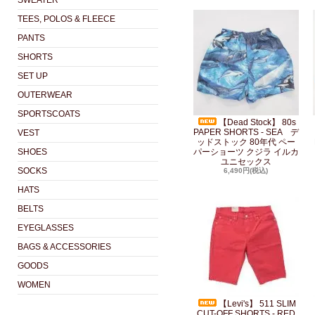
SWEATER
TEES, POLOS & FLEECE
PANTS
SHORTS
SET UP
OUTERWEAR
SPORTSCOATS
【Dead Stock】 80s
PAPER SHORTS - SEA デ
VEST
ッドストック 80年代 ペー
SHOES
パーショーツ クジラ イルカ
ユニセックス
SOCKS
6,490円(税込)
HATS
BELTS
EYEGLASSES
BAGS & ACCESSORIES
GOODS
WOMEN
【Levi's】 511 SLIM
CUT-OFF SHORTS - RED